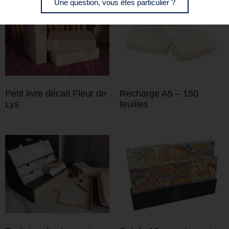
Une question, vous êtes particulier ?
Petit livre décati Fleur de
Recharge A5 – 150
Lys
feuilles