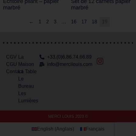
Ecritoire pliant – papier
Set de 12 carnets papier
marbré
marbré
←
1
2
3
…
16
17
18
19
CGV
La
+33.(0)6.86.74.66.89
CGU
Maison
info@mercilouis.com​
Contact
La Table
Le
Bureau
Les
Lumières
MERCI LOUIS 2023 ©
English
(
Anglais
)
Français