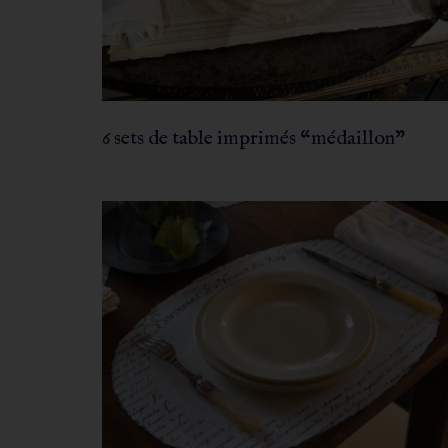
6 sets de table imprimés “médaillon”