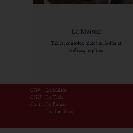
La Maison
Tables, consoles, plateaux, boites et
coffrets, pupitres
CGV
La Maison
CGU
La Table
Contact
Le Bureau
Les Lumières