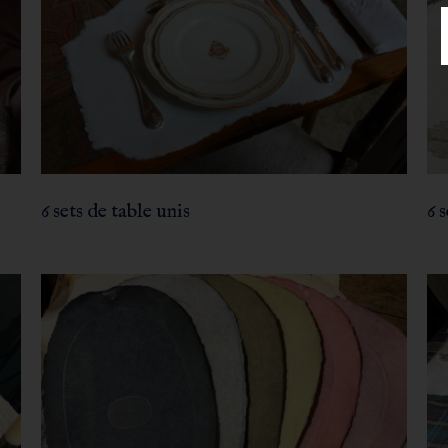
6 sets de table unis
6 