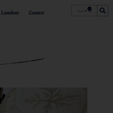
0
0.00
€
 Lumières
Contact