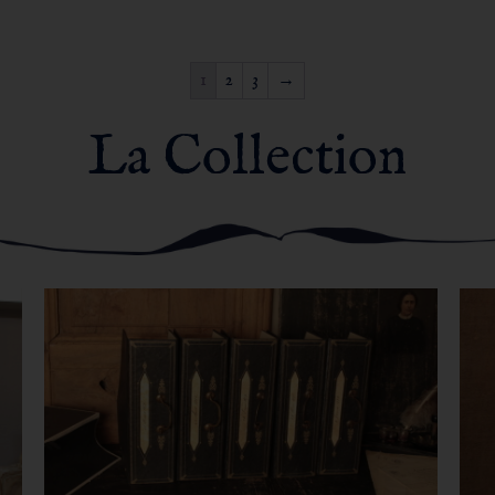
1
2
3
→
La Collection