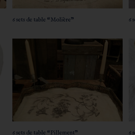
6 sets de table “Molière”
6 
6 sets de table “Pillement”
6 