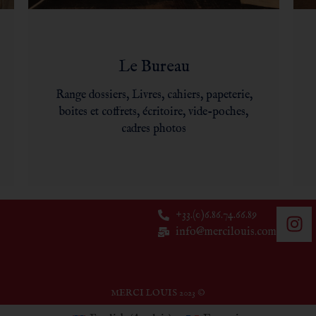
Le Bureau
Range dossiers, Livres, cahiers, papeterie,
boites et coffrets, écritoire, vide-poches,
cadres photos
+33.(0)6.86.74.66.89
info@mercilouis.com​
MERCI LOUIS 2023 ©