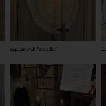
Applique ovale “médaillon”
La