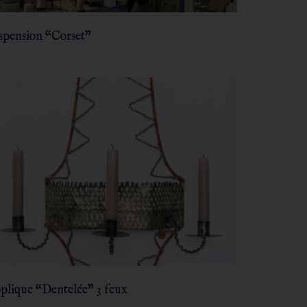
spension “Corset”
plique “Dentelée” 3 feux