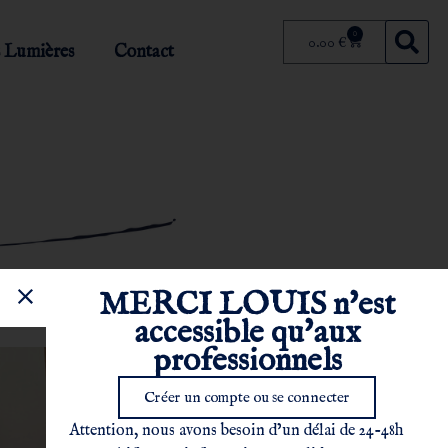
0
0.00
€
 Lumières
Contact
MERCI LOUIS n'est
accessible qu'aux
professionnels
Créer un compte ou se connecter
Attention, nous avons besoin d’un délai de 24-48h