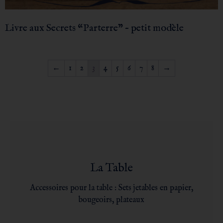
Livre aux Secrets “Parterre” – petit modèle
←
1
2
3
4
5
6
7
8
→
La Table
Accessoires pour la table : Sets jetables en papier,
bougeoirs, plateaux