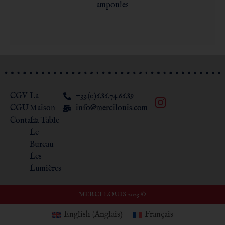
ampoules
CGV
La
+33.(0)6.86.74.66.89
CGU
Maison
info@mercilouis.com​
Contact
La Table
Le
Bureau
Les
Lumières
MERCI LOUIS 2023 ©
English
(
Anglais
)
Français