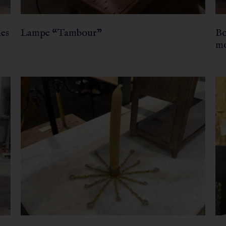
les
Lampe “Tambour”
Bo
mo