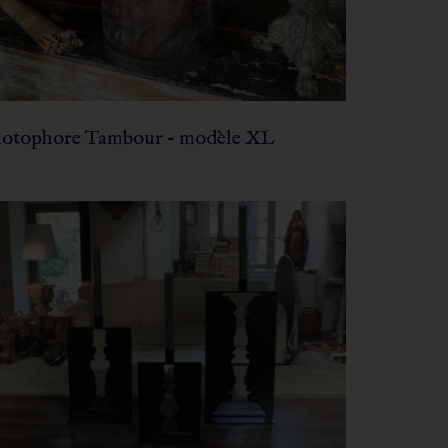
otophore Tambour – modèle XL