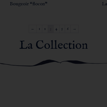
Bougeoir “flocon”
La
←
1
2
3
4
5
6
→
La Collection