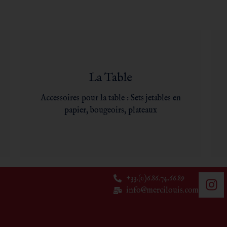
La Table
Accessoires pour la table : Sets jetables en
papier, bougeoirs, plateaux
+33.(0)6.86.74.66.89
info@mercilouis.com​