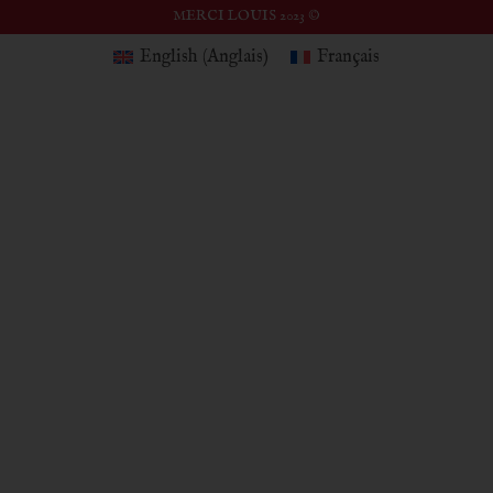
MERCI LOUIS 2023 ©
English
(
Anglais
)
Français