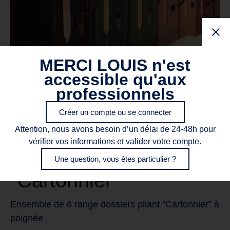
MERCI LOUIS n'est
accessible qu'aux
professionnels
Créer un compte ou se connecter
Attention, nous avons besoin d’un délai de 24-48h pour
vérifier vos informations et valider votre compte.
6 Range dossiers
Une question, vous êtes particulier ?
“Cartonnier”
Ensemble de 6 range dossiers pliant “Cartonnier” à
poignée