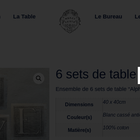
n
La Table
Le Bureau
L
6 sets de table
Ensemble de 6 sets de table “Alp
40 x 40cm
Dimensions
Blanc cassé ant
Couleur(s)
100% coton
Matière(s)