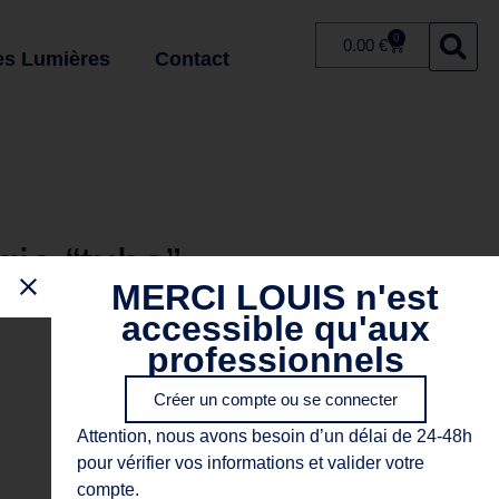
0
0.00
€
es Lumières
Contact
gie “tube”
MERCI LOUIS n'est
accessible qu'aux
professionnels
Créer un compte ou se connecter
Attention, nous avons besoin d’un délai de 24-48h
pour vérifier vos informations et valider votre
compte.