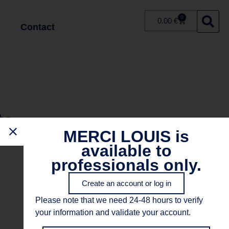
0
0.00
€
Contact
ts
MERCI LOUIS is
available to
professionals only.
Create an account or log in
Please note that we need 24-48 hours to verify
your information and validate your account.